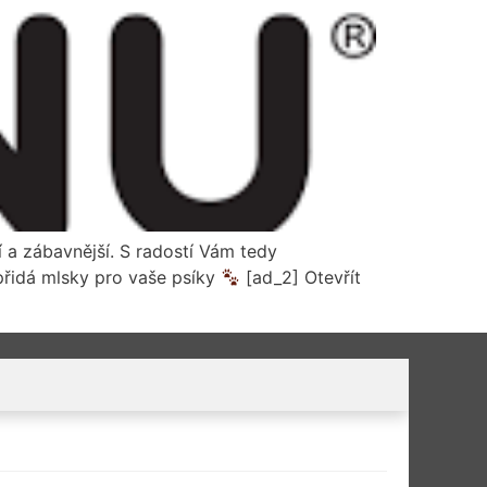
í a zábavnější. S radostí Vám tedy
přidá mlsky pro vaše psíky
[ad_2] Otevřít