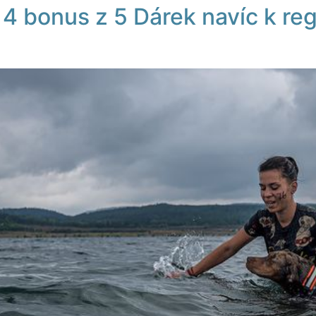
 bonus z 5 Dárek navíc k regis