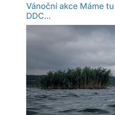
Vánoční akce Máme tu 4
DDC…