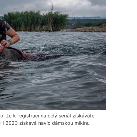
, že k registraci na celý seriál získáváte
DDCH 2023 získává navíc dámskou mikinu