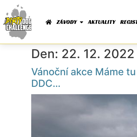
ZÁVODY
AKTUALITY
REGIS
Den:
22. 12. 2022
Vánoční akce Máme tu 4
DDC…