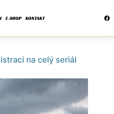
I
E-SHOP
KONTAKT
traci na celý seriál