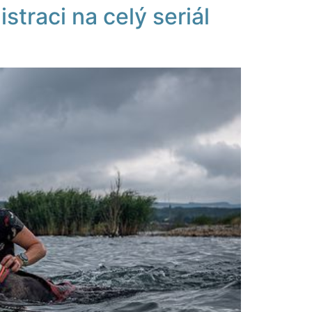
traci na celý seriál