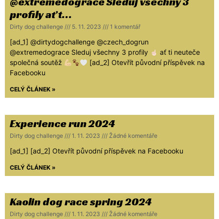
@extremedograce Sleduj všechny 3
profily ať t…
Dirty dog challenge
5. 11. 2023
1 komentář
[ad_1] @dirtydogchallenge @czech_dogrun
@extremedograce Sleduj všechny 3 profily
ať ti neuteče
společná soutěž
[ad_2] Otevřít původní příspěvek na
Facebooku
CELÝ ČLÁNEK »
Experience run 2024
Dirty dog challenge
1. 11. 2023
Žádné komentáře
[ad_1] [ad_2] Otevřít původní příspěvek na Facebooku
CELÝ ČLÁNEK »
Kaolin dog race spring 2024
Dirty dog challenge
1. 11. 2023
Žádné komentáře