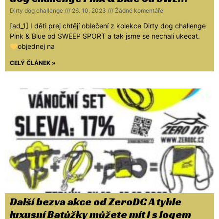
Dirty dog challenge
26. 10. 2023
Žádné komentáře
[ad_1] I děti prej chtějí oblečení z kolekce Dirty dog challenge
Pink & Blue od SWEEP SPORT a tak jsme se nechali ukecat.
objednej na
CELÝ ČLÁNEK »
Další bezva akce od ZeroDC A tyhle
luxusní Batůžky můžete mít i s logem