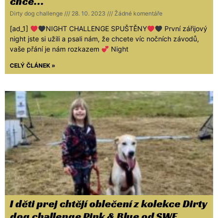
chce…
Dirty dog challenge
28. 10. 2023
Žádné komentáře
[ad_1]
NIGHT CHALLENGE SPUŠTĚNY
První zářijový
night jste si užili a psali nám, že chcete víc nočních závodů,
vaše přání je nám rozkazem
Night
CELÝ ČLÁNEK »
I děti prej chtějí oblečení z kolekce Dirty
dog challenge Pink & Blue od SWE…