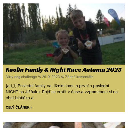
Kaolin Family & Night Race Autumn 2023
Dirty dog challenge
26. 9. 2023
Žádné komentáře
[ad_1] Poslední family na Jižním lomu a první a poslední
NIGHT na Jižňáku. Pojď se vrátit v čase a vzpomenout si na
chuť blátíčka a
CELÝ ČLÁNEK »