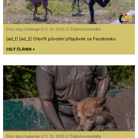
Dirty dog challenge
2. 10. 2023
Žádné komentáře
[ad_1] [ad_2] Otevřít původní příspěvek na Facebooku
CELÝ ČLÁNEK »
Dirty dog challenge
2. 10. 2023
Žádné komentáře