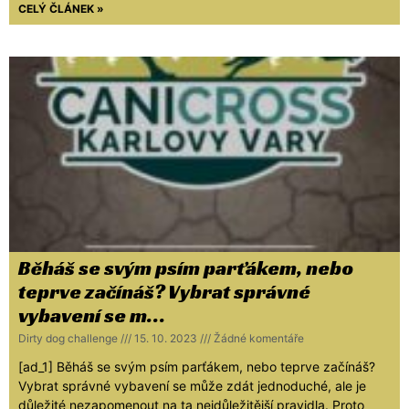
CELÝ ČLÁNEK »
Běháš se svým psím parťákem, nebo
teprve začínáš? Vybrat správné
vybavení se m…
Dirty dog challenge
15. 10. 2023
Žádné komentáře
[ad_1] Běháš se svým psím parťákem, nebo teprve začínáš?
Vybrat správné vybavení se může zdát jednoduché, ale je
důležité nezapomenout na ta nejdůležitější pravidla. Proto