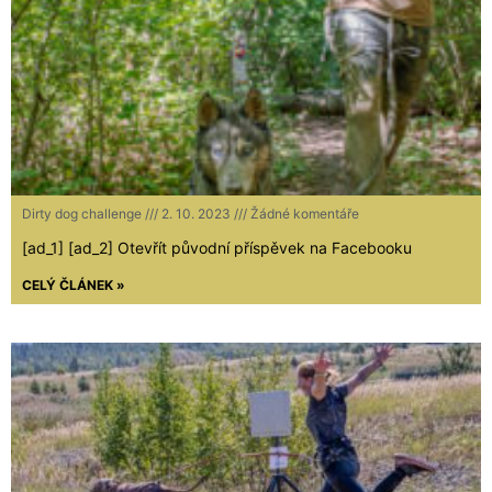
Dirty dog challenge
2. 10. 2023
Žádné komentáře
[ad_1] [ad_2] Otevřít původní příspěvek na Facebooku
CELÝ ČLÁNEK »