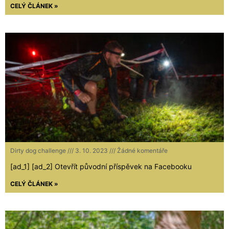
CELÝ ČLÁNEK »
Dirty dog challenge
3. 10. 2023
Žádné komentáře
[ad_1] [ad_2] Otevřít původní příspěvek na Facebooku
CELÝ ČLÁNEK »