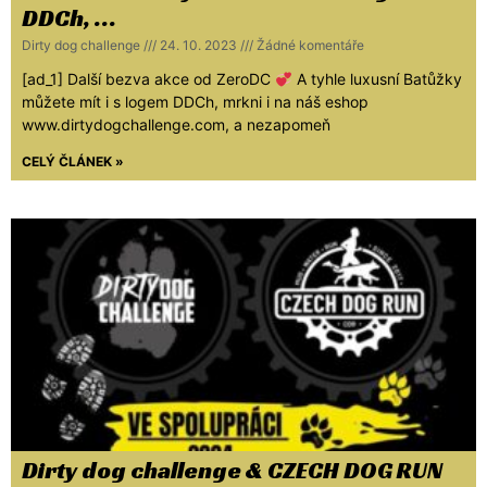
DDCh, …
Dirty dog challenge
24. 10. 2023
Žádné komentáře
[ad_1] Další bezva akce od ZeroDC
A tyhle luxusní Batůžky
můžete mít i s logem DDCh, mrkni i na náš eshop
www.dirtydogchallenge.com, a nezapomeň
CELÝ ČLÁNEK »
Dirty dog challenge & CZECH DOG RUN