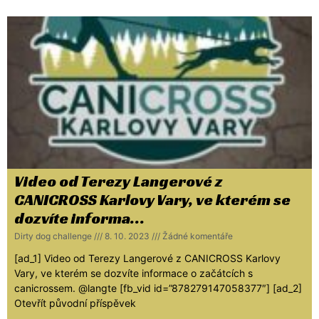
Video od Terezy Langerové z
CANICROSS Karlovy Vary, ve kterém se
dozvíte informa…
Dirty dog challenge
8. 10. 2023
Žádné komentáře
[ad_1] Video od Terezy Langerové z CANICROSS Karlovy
Vary, ve kterém se dozvíte informace o začátcích s
canicrossem. @langte [fb_vid id=”878279147058377″] [ad_2]
Otevřít původní příspěvek