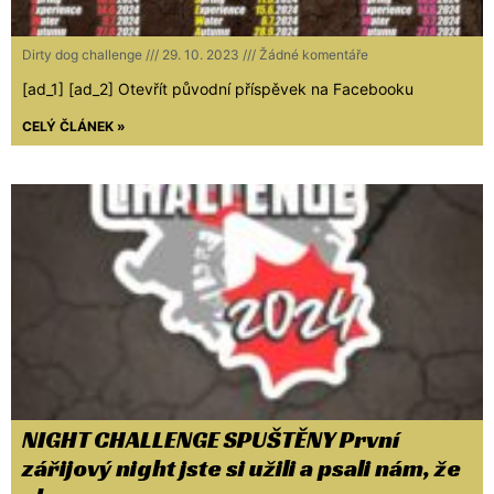
Dirty dog challenge
29. 10. 2023
Žádné komentáře
[ad_1] [ad_2] Otevřít původní příspěvek na Facebooku
CELÝ ČLÁNEK »
NIGHT CHALLENGE SPUŠTĚNY První
zářijový night jste si užili a psali nám, že