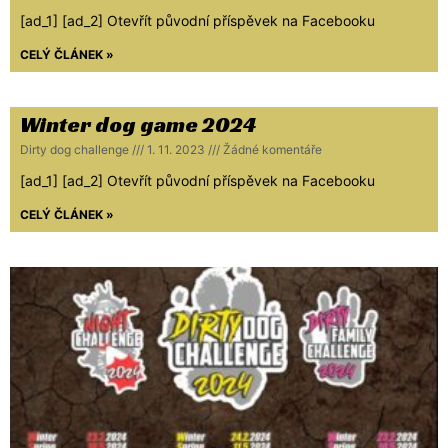
[ad_1] [ad_2] Otevřít původní příspěvek na Facebooku
CELÝ ČLÁNEK »
Winter dog game 2024
Dirty dog challenge
1. 11. 2023
Žádné komentáře
[ad_1] [ad_2] Otevřít původní příspěvek na Facebooku
CELÝ ČLÁNEK »