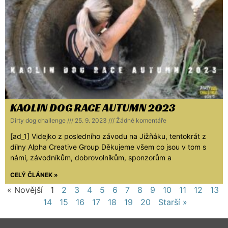
KAOLIN DOG RACE AUTUMN 2023
Dirty dog challenge
25. 9. 2023
Žádné komentáře
[ad_1] Videjko z posledního závodu na Jižňáku, tentokrát z
dílny Alpha Creative Group Děkujeme všem co jsou v tom s
námi, závodníkům, dobrovolníkům, sponzorům a
CELÝ ČLÁNEK »
« Novější
1
2
3
4
5
6
7
8
9
10
11
12
13
14
15
16
17
18
19
20
Starší »