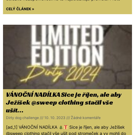
CELÝ ČLÁNEK »
VÁNOČNÍ NADÍLKA Sice je říjen, ale aby
Ježíšek @sweep clothing stačil vše
ušít…
Dirty dog challenge
10. 10. 2023
Žádné komentáře
[ad_1] VÁNOČNÍ NADÍLKA
Sice je říjen, ale aby Ježíšek
@sweep clothing stačil vše ušít pod stromeček a vy mohli do