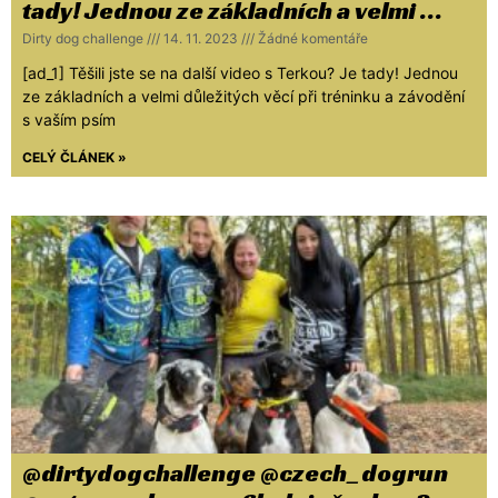
tady! Jednou ze základních a velmi …
Dirty dog challenge
14. 11. 2023
Žádné komentáře
[ad_1] Těšili jste se na další video s Terkou? Je tady! Jednou
ze základních a velmi důležitých věcí při tréninku a závodění
s vaším psím
CELÝ ČLÁNEK »
@dirtydogchallenge @czech_dogrun