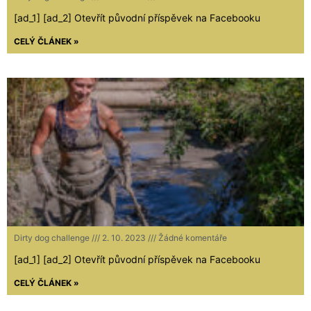
[ad_1] [ad_2] Otevřít původní příspěvek na Facebooku
CELÝ ČLÁNEK »
Dirty dog challenge
2. 10. 2023
Žádné komentáře
[ad_1] [ad_2] Otevřít původní příspěvek na Facebooku
CELÝ ČLÁNEK »