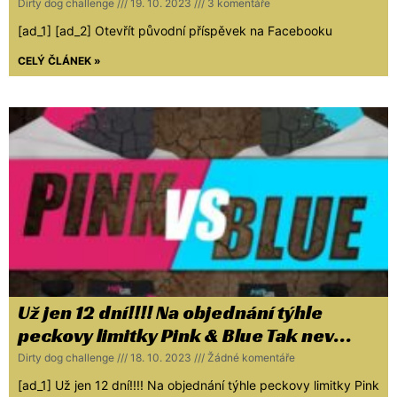
Dirty dog challenge
19. 10. 2023
3 komentáře
[ad_1] [ad_2] Otevřít původní příspěvek na Facebooku
CELÝ ČLÁNEK »
Už jen 12 dní!!!! Na objednání týhle
peckovy limitky Pink & Blue Tak nev…
Dirty dog challenge
18. 10. 2023
Žádné komentáře
[ad_1] Už jen 12 dní!!!! Na objednání týhle peckovy limitky Pink