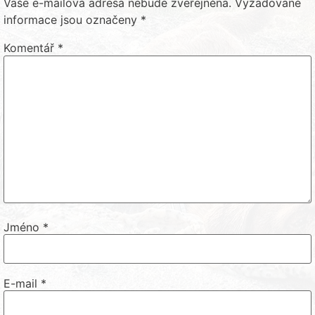
Vaše e-mailová adresa nebude zveřejněna.
Vyžadované
informace jsou označeny
*
Komentář
*
Jméno
*
E-mail
*